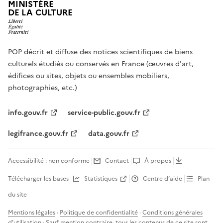
MINISTÈRE
DE LA CULTURE
POP décrit et diffuse des notices scientifiques de biens
culturels étudiés ou conservés en France (œuvres d'art,
édifices ou sites, objets ou ensembles mobiliers,
photographies, etc.)
info.gouv.fr
service-public.gouv.fr
legifrance.gouv.fr
data.gouv.fr
Accessibilité : non conforme
Contact
À propos
Télécharger les bases
Statistiques
Centre d’aide
Plan
du site
Mentions légales
·
Politique de confidentialité
·
Conditions générales
d'utilisation
· Sauf mention contraire, tous les contenus de ce site sont