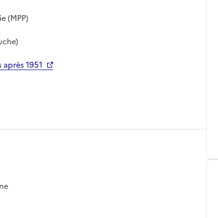
ie (MPP)
uche)
 après 1951
gne