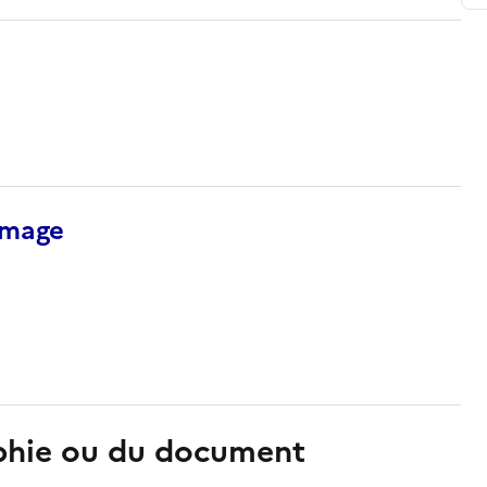
’image
aphie ou du document