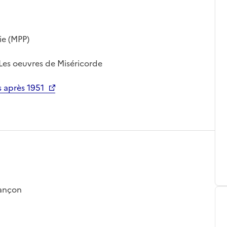
ie (MPP)
: Les oeuvres de Miséricorde
 après 1951
sançon