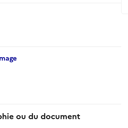
’image
aphie ou du document