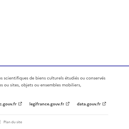
es scientifiques de biens culturels étudiés ou conservés
es ou sites, objets ou ensembles mobiliers,
c.gouv.fr
legifrance.gouv.fr
data.gouv.fr
Plan du site