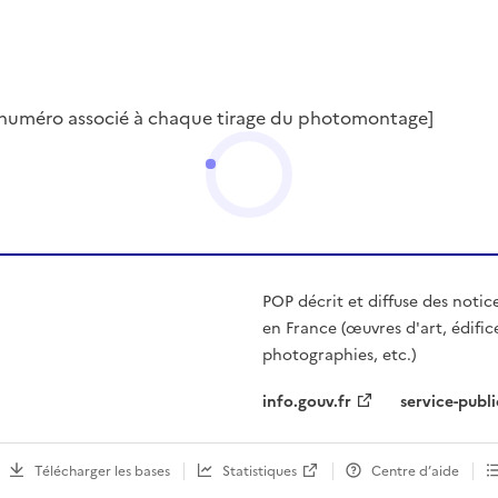
et numéro associé à chaque tirage du photomontage]
POP décrit et diffuse des notic
en France (œuvres d'art, édific
photographies, etc.)
info.gouv.fr
service-publi
Télécharger les bases
Statistiques
Centre d’aide