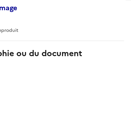
’image
eproduit
aphie ou du document