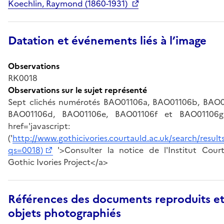
Koechlin, Raymond (1860-1931)
Datation et événements liés à l’image
Observations
RK0018
Observations sur le sujet représenté
Sept clichés numérotés BAO01106a, BAO01106b, BAO0
BAO01106d, BAO01106e, BAO01106f et BAO01106
href='javascript: Aff
('
http://www.gothicivories.courtauld.ac.uk/search/result
qs=0018)
'>Consulter la notice de l'Institut Court
Gothic Ivories Project</a>
Références des documents reproduits et
objets photographiés