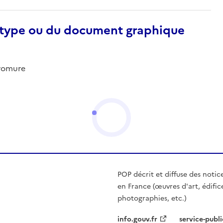
otype ou du document graphique
bromure
POP décrit et diffuse des notic
en France (œuvres d'art, édific
photographies, etc.)
info.gouv.fr
service-publi