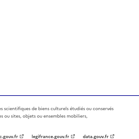
es scientifiques de biens culturels étudiés ou conservés
es ou sites, objets ou ensembles mobiliers,
c.gouv.fr
legifrance.gouv.fr
data.gouv.fr