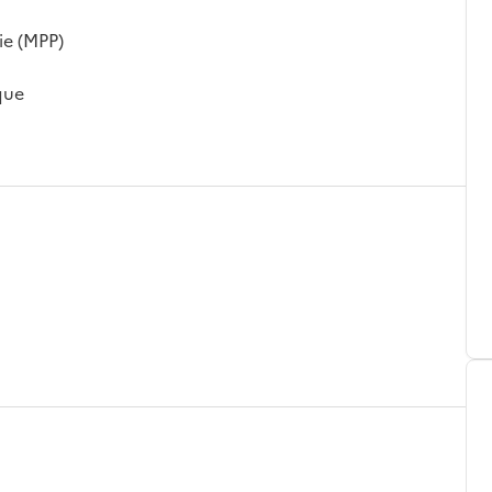
ie (MPP)
que