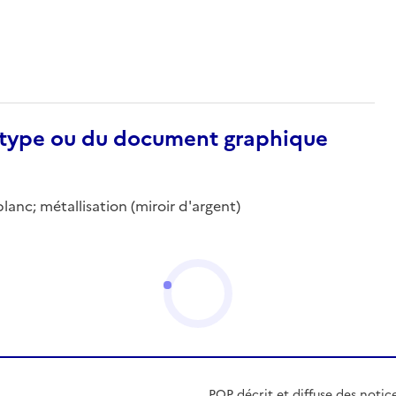
otype ou du document graphique
lanc; métallisation (miroir d'argent)
POP décrit et diffuse des notic