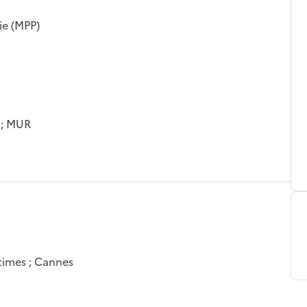
ie (MPP)
; MUR
times ; Cannes