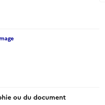
’image
aphie ou du document