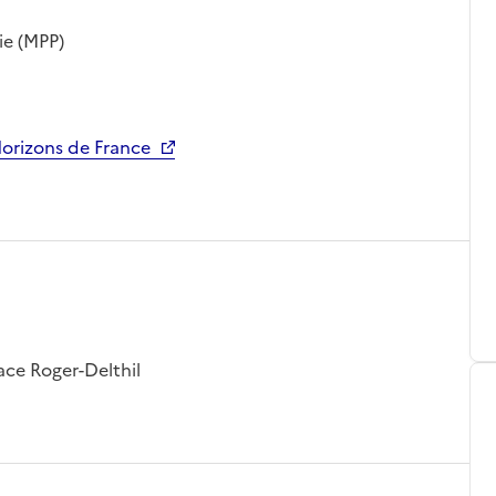
ie (MPP)
Horizons de France
lace Roger-Delthil