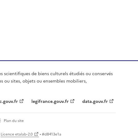
es scientifiques de biens culturels étudiés ou conservés
es ou sites, objets ou ensembles mobiliers,
c.gouv.fr
legifrance.gouv.fr
data.gouv.fr
Plan du site
Licence etalab-2.0
• #
d8413e1a