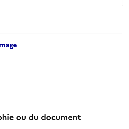
’image
aphie ou du document