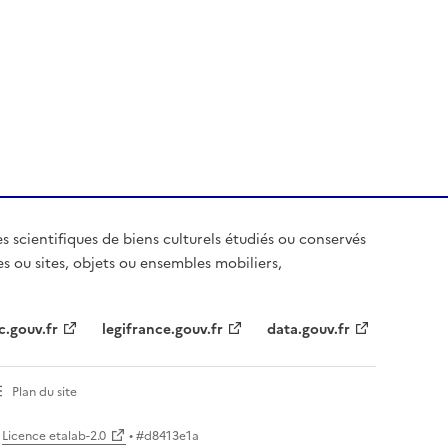
es scientifiques de biens culturels étudiés ou conservés
es ou sites, objets ou ensembles mobiliers,
c.gouv.fr
legifrance.gouv.fr
data.gouv.fr
Plan du site
Licence etalab-2.0
• #
d8413e1a