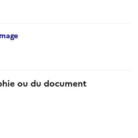
’image
aphie ou du document