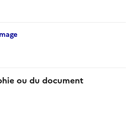
’image
aphie ou du document