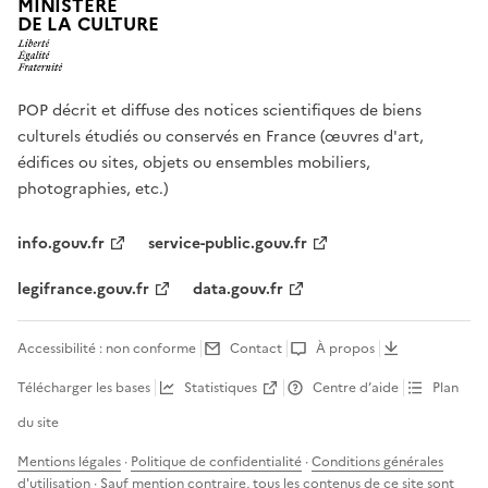
MINISTÈRE
DE LA CULTURE
POP décrit et diffuse des notices scientifiques de biens
culturels étudiés ou conservés en France (œuvres d'art,
édifices ou sites, objets ou ensembles mobiliers,
photographies, etc.)
info.gouv.fr
service-public.gouv.fr
legifrance.gouv.fr
data.gouv.fr
Accessibilité : non conforme
Contact
À propos
Télécharger les bases
Statistiques
Centre d’aide
Plan
du site
Mentions légales
·
Politique de confidentialité
·
Conditions générales
d'utilisation
· Sauf mention contraire, tous les contenus de ce site sont