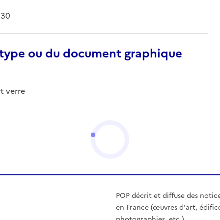
930
otype ou du document graphique
t verre
POP décrit et diffuse des notic
en France (œuvres d'art, édific
photographies, etc.)