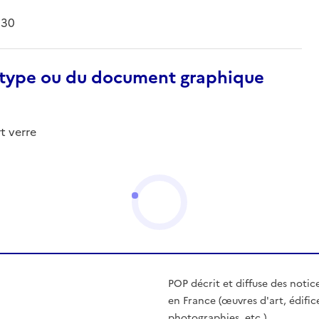
930
otype ou du document graphique
t verre
POP décrit et diffuse des notic
en France (œuvres d'art, édific
photographies, etc.)