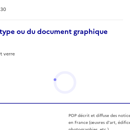
930
otype ou du document graphique
t verre
POP décrit et diffuse des notic
en France (œuvres d'art, édific
photographies, etc.)