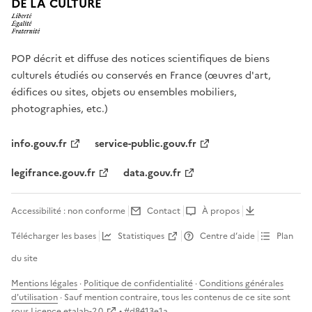
DE LA CULTURE
POP décrit et diffuse des notices scientifiques de biens
culturels étudiés ou conservés en France (œuvres d'art,
édifices ou sites, objets ou ensembles mobiliers,
photographies, etc.)
info.gouv.fr
service-public.gouv.fr
legifrance.gouv.fr
data.gouv.fr
Accessibilité : non conforme
Contact
À propos
Télécharger les bases
Statistiques
Centre d’aide
Plan
du site
Mentions légales
·
Politique de confidentialité
·
Conditions générales
d'utilisation
· Sauf mention contraire, tous les contenus de ce site sont
sous
Licence etalab-2.0
• #
d8413e1a