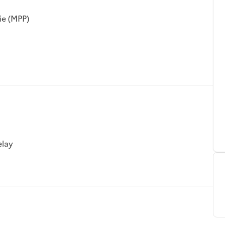
ie (MPP)
elay