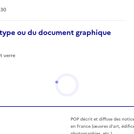
930
otype ou du document graphique
t verre
POP décrit et diffuse des notic
en France (œuvres d'art, édific
photographies, etc.)