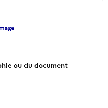
’image
aphie ou du document