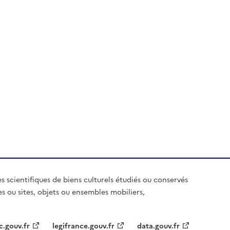
es scientifiques de biens culturels étudiés ou conservés
es ou sites, objets ou ensembles mobiliers,
c.gouv.fr
legifrance.gouv.fr
data.gouv.fr