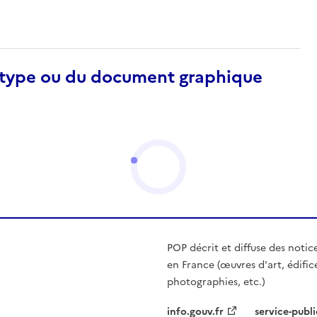
otype ou du document graphique
POP décrit et diffuse des notic
en France (œuvres d'art, édific
photographies, etc.)
info.gouv.fr
service-publi