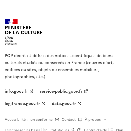
MINISTÈRE
DE LA CULTURE
POP décrit et diffuse des notices scientifiques de biens
culturels étudiés ou conservés en France (œuvres d'art,
édifices ou sites, objets ou ensembles mobiliers,
photographies, etc.)
info.gouv.fr
service-public.gouv.fr
legifrance.gouv.fr
data.gouv.fr
Accessibilité : non conforme
Contact
À propos
Télécharger les bases
Statistiques
Centre d’aide
Plan