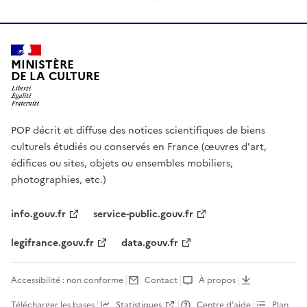
MINISTÈRE
DE LA CULTURE
POP décrit et diffuse des notices scientifiques de biens
culturels étudiés ou conservés en France (œuvres d'art,
édifices ou sites, objets ou ensembles mobiliers,
photographies, etc.)
info.gouv.fr
service-public.gouv.fr
legifrance.gouv.fr
data.gouv.fr
Accessibilité : non conforme
Contact
À propos
Télécharger les bases
Statistiques
Centre d’aide
Plan