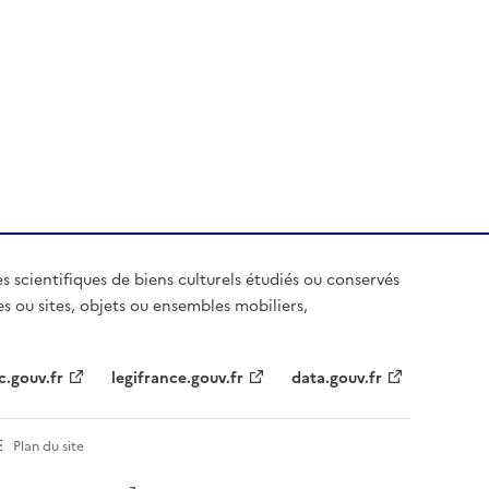
es scientifiques de biens culturels étudiés ou conservés
es ou sites, objets ou ensembles mobiliers,
c.gouv.fr
legifrance.gouv.fr
data.gouv.fr
Plan du site