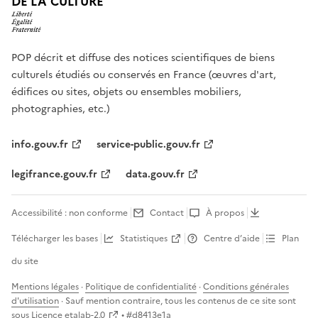
DE LA CULTURE
POP décrit et diffuse des notices scientifiques de biens
culturels étudiés ou conservés en France (œuvres d'art,
édifices ou sites, objets ou ensembles mobiliers,
photographies, etc.)
info.gouv.fr
service-public.gouv.fr
legifrance.gouv.fr
data.gouv.fr
Accessibilité : non conforme
Contact
À propos
Télécharger les bases
Statistiques
Centre d’aide
Plan
du site
Mentions légales
·
Politique de confidentialité
·
Conditions générales
d'utilisation
· Sauf mention contraire, tous les contenus de ce site sont
sous
Licence etalab-2.0
• #
d8413e1a