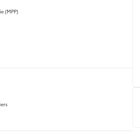
ie (MPP)
iers