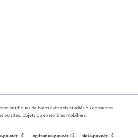
es scientifiques de biens culturels étudiés ou conservés
es ou sites, objets ou ensembles mobiliers,
c.gouv.fr
legifrance.gouv.fr
data.gouv.fr