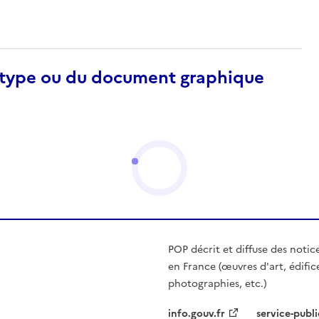
otype ou du document graphique
POP décrit et diffuse des notic
en France (œuvres d'art, édific
photographies, etc.)
info.gouv.fr
service-publi