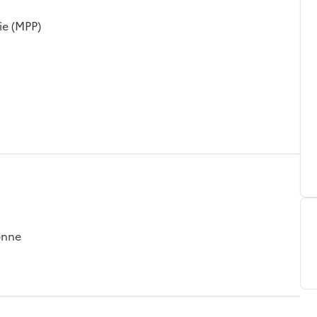
ie (MPP)
onne