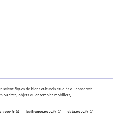
es scientifiques de biens culturels étudiés ou conservés
es ou sites, objets ou ensembles mobiliers,
c.gouv.fr
legifrance.gouv.fr
data.gouv.fr