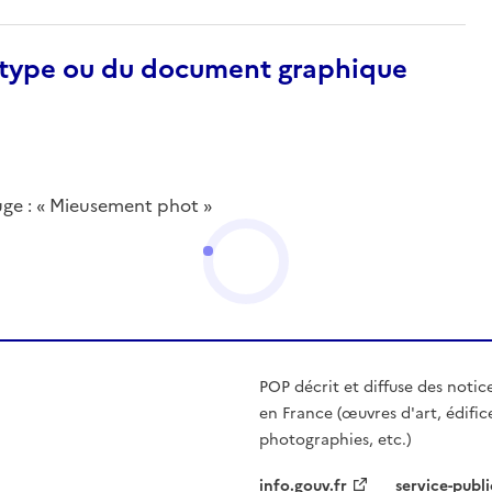
otype ou du document graphique
uge : « Mieusement phot »
POP décrit et diffuse des notic
en France (œuvres d'art, édific
photographies, etc.)
info.gouv.fr
service-publi