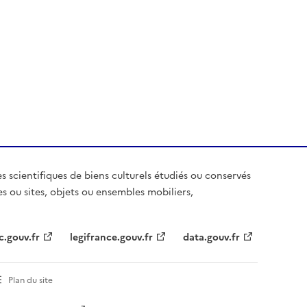
es scientifiques de biens culturels étudiés ou conservés
es ou sites, objets ou ensembles mobiliers,
c.gouv.fr
legifrance.gouv.fr
data.gouv.fr
Plan du site