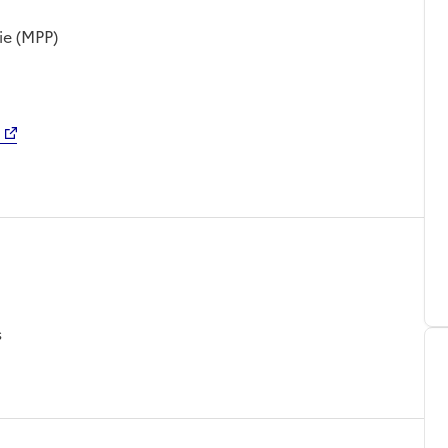
ie (MPP)
s