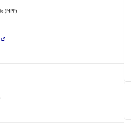
ie (MPP)
s