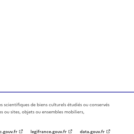
es scientifiques de biens culturels étudiés ou conservés
es ou sites, objets ou ensembles mobiliers,
c.gouv.fr
legifrance.gouv.fr
data.gouv.fr