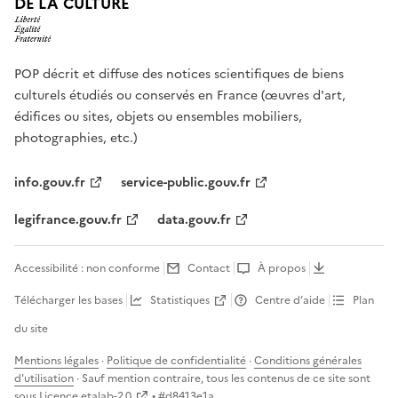
DE LA CULTURE
POP décrit et diffuse des notices scientifiques de biens
culturels étudiés ou conservés en France (œuvres d'art,
édifices ou sites, objets ou ensembles mobiliers,
photographies, etc.)
info.gouv.fr
service-public.gouv.fr
legifrance.gouv.fr
data.gouv.fr
Accessibilité : non conforme
Contact
À propos
Télécharger les bases
Statistiques
Centre d’aide
Plan
du site
Mentions légales
·
Politique de confidentialité
·
Conditions générales
d'utilisation
· Sauf mention contraire, tous les contenus de ce site sont
sous
Licence etalab-2.0
• #
d8413e1a