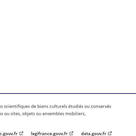
es scientifiques de biens culturels étudiés ou conservés
es ou sites, objets ou ensembles mobiliers,
c.gouv.fr
legifrance.gouv.fr
data.gouv.fr