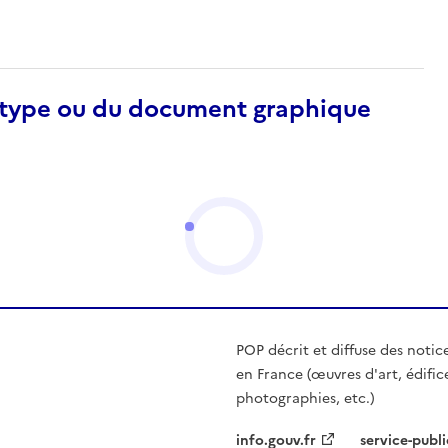
otype ou du document graphique
POP décrit et diffuse des notic
en France (œuvres d'art, édific
photographies, etc.)
info.gouv.fr
service-publi