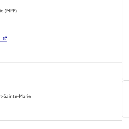
ie (MPP)
e
rt-Sainte-Marie