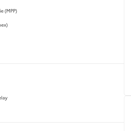
ie (MPP)
hex)
elay