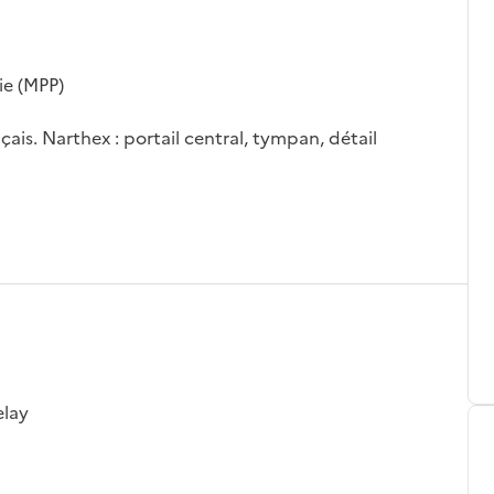
ie (MPP)
s. Narthex : portail central, tympan, détail
elay