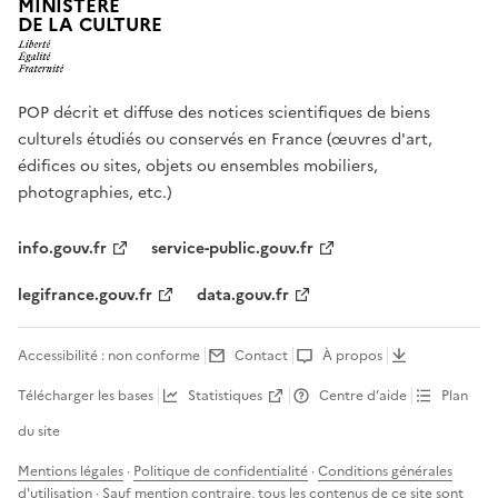
MINISTÈRE
DE LA CULTURE
POP décrit et diffuse des notices scientifiques de biens
culturels étudiés ou conservés en France (œuvres d'art,
édifices ou sites, objets ou ensembles mobiliers,
photographies, etc.)
info.gouv.fr
service-public.gouv.fr
legifrance.gouv.fr
data.gouv.fr
Accessibilité : non conforme
Contact
À propos
Télécharger les bases
Statistiques
Centre d’aide
Plan
du site
Mentions légales
·
Politique de confidentialité
·
Conditions générales
d'utilisation
· Sauf mention contraire, tous les contenus de ce site sont