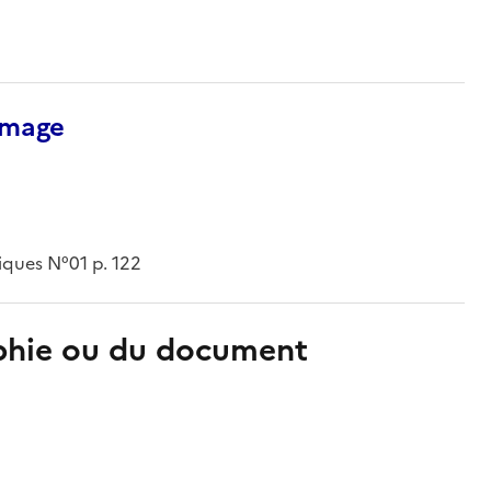
’image
iques N°01 p. 122
aphie ou du document