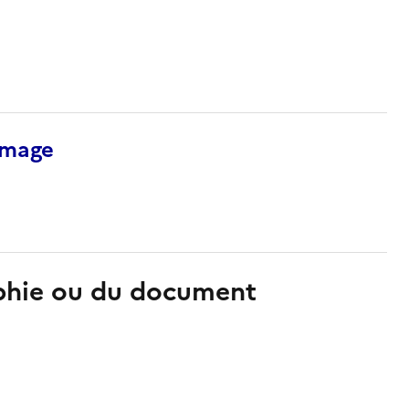
’image
aphie ou du document