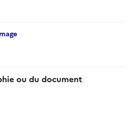
’image
aphie ou du document