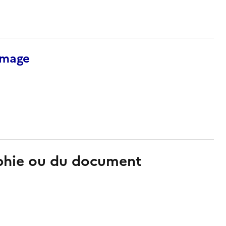
’image
aphie ou du document