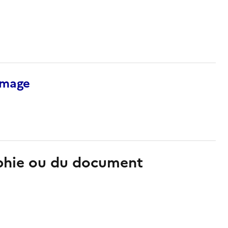
’image
aphie ou du document