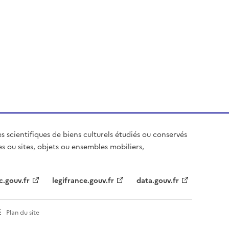
es scientifiques de biens culturels étudiés ou conservés
es ou sites, objets ou ensembles mobiliers,
c.gouv.fr
legifrance.gouv.fr
data.gouv.fr
Plan du site