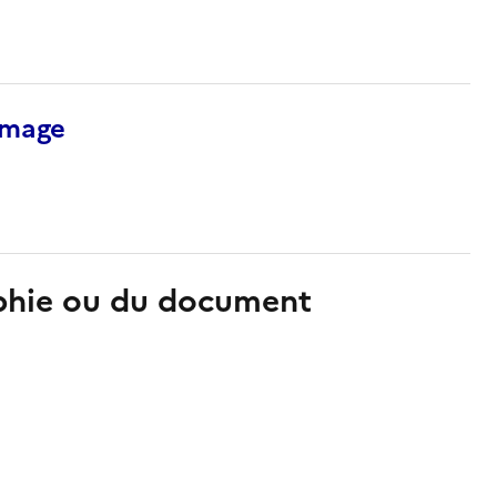
’image
aphie ou du document