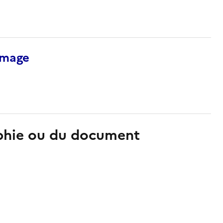
’image
aphie ou du document