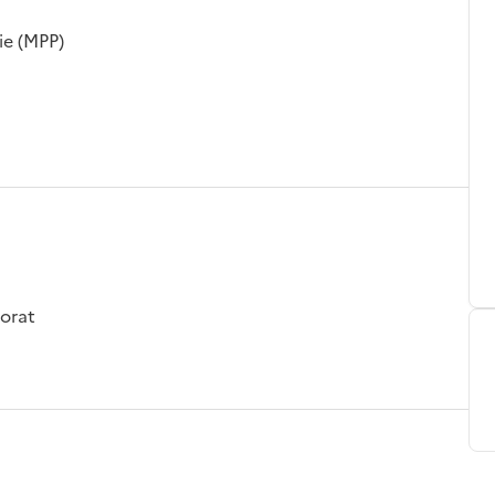
ie (MPP)
Dorat