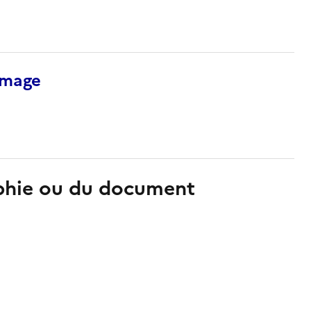
’image
aphie ou du document