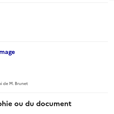
’image
oi de M. Brunet
aphie ou du document