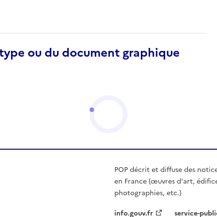
otype ou du document graphique
POP décrit et diffuse des notic
en France (œuvres d'art, édific
photographies, etc.)
info.gouv.fr
service-publi