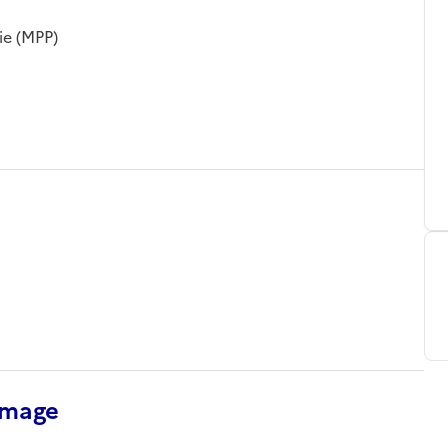
ie (MPP)
’image