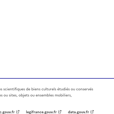
es scientifiques de biens culturels étudiés ou conservés
es ou sites, objets ou ensembles mobiliers,
c.gouv.fr
legifrance.gouv.fr
data.gouv.fr