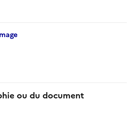
’image
aphie ou du document