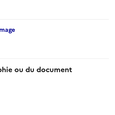
’image
aphie ou du document