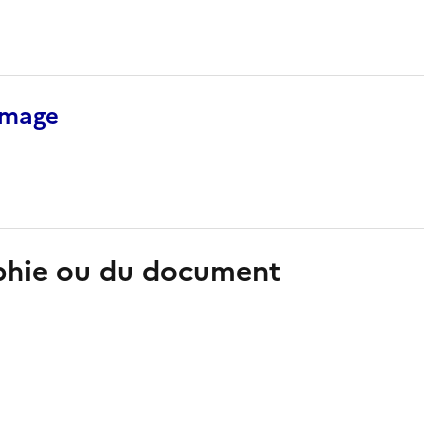
’image
aphie ou du document